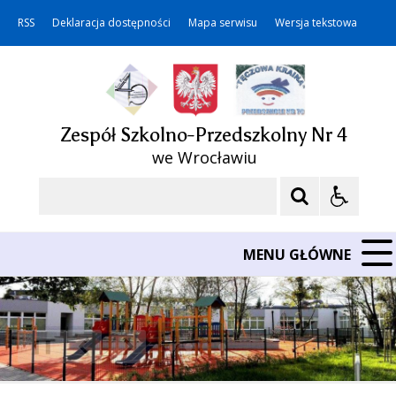
RSS
Deklaracja dostępności
Mapa serwisu
Wersja tekstowa
Zespół Szkolno-Przedszkolny Nr 4
we Wrocławiu
Szukaj
MENU GŁÓWNE
❚❚
Poprzedni Element
Następny Element