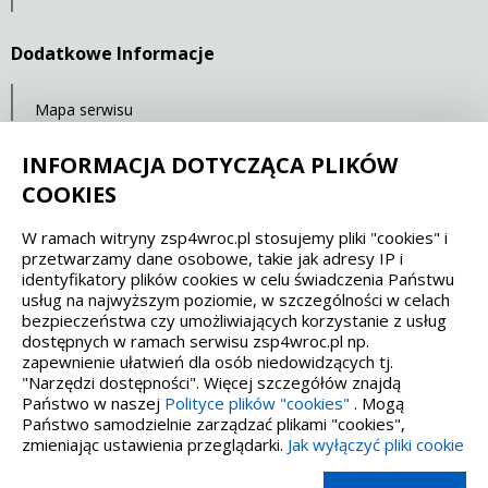
Dodatkowe Informacje
Mapa serwisu
Ostatnia aktualizacja: 23.07.2021 11:32
INFORMACJA DOTYCZĄCA PLIKÓW
COOKIES
Spełniamy standardy dostępności oraz W3C
W ramach witryny zsp4wroc.pl stosujemy pliki "cookies" i
przetwarzamy dane osobowe, takie jak adresy IP i
WCAG 2.1
SECTION 508
EAA/EN 301549
identyfikatory plików cookies w celu świadczenia Państwu
usług na najwyższym poziomie, w szczególności w celach
bezpieczeństwa czy umożliwiających korzystanie z usług
IS 5568
dostępnych w ramach serwisu zsp4wroc.pl np.
zapewnienie ułatwień dla osób niedowidzących tj.
"Narzędzi dostępności". Więcej szczegółów znajdą
Państwo w naszej
Polityce plików "cookies"
. Mogą
Państwo samodzielnie zarządzać plikami "cookies",
zmieniając ustawienia przeglądarki.
Jak wyłączyć pliki cookie
Wykonanie, obsługa, opieka: Interaktywna Polska