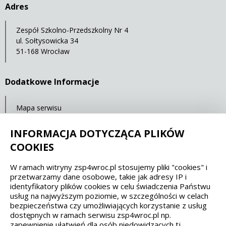
Adres
Zespół Szkolno-Przedszkolny Nr 4
ul. Sołtysowicka 34
51-168 Wrocław
Dodatkowe Informacje
Mapa serwisu
Ostatnia aktualizacja: 23.07.2021 11:32
INFORMACJA DOTYCZĄCA PLIKÓW
COOKIES
Spełniamy standardy dostępności oraz W3C
W ramach witryny zsp4wroc.pl stosujemy pliki "cookies" i
przetwarzamy dane osobowe, takie jak adresy IP i
WCAG 2.1
SECTION 508
EAA/EN 301549
identyfikatory plików cookies w celu świadczenia Państwu
usług na najwyższym poziomie, w szczególności w celach
bezpieczeństwa czy umożliwiających korzystanie z usług
IS 5568
dostępnych w ramach serwisu zsp4wroc.pl np.
zapewnienie ułatwień dla osób niedowidzących tj.