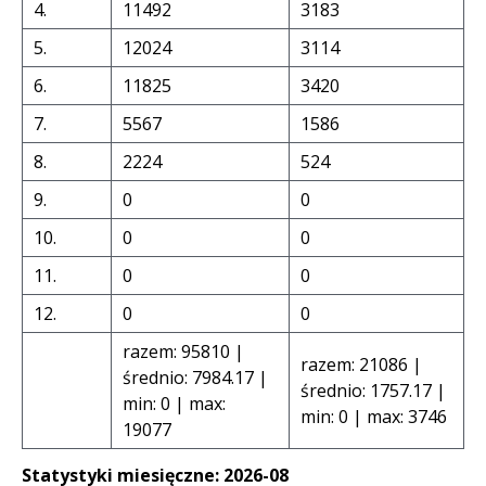
4.
11492
3183
5.
12024
3114
6.
11825
3420
7.
5567
1586
8.
2224
524
9.
0
0
10.
0
0
11.
0
0
12.
0
0
razem: 95810 |
razem: 21086 |
średnio: 7984.17 |
średnio: 1757.17 |
min: 0 | max:
min: 0 | max: 3746
19077
Statystyki miesięczne: 2026-08