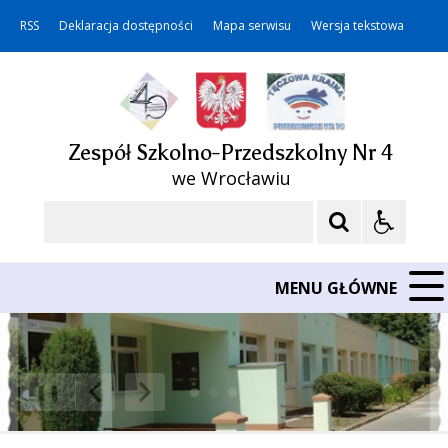
RSS
Deklaracja dostępności
Mapa serwisu
Wersja tekstowa
Zespół Szkolno-Przedszkolny Nr 4
we Wrocławiu
Szukaj
MENU GŁÓWNE
❚❚
Poprzedni Element
Następny Element