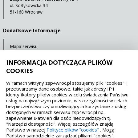
ul. Sołtysowicka 34
51-168 Wrocław
Dodatkowe Informacje
Mapa serwisu
Ostatnia aktualizacja: 23.07.2021 11:32
INFORMACJA DOTYCZĄCA PLIKÓW
COOKIES
Spełniamy standardy dostępności oraz W3C
W ramach witryny zsp4wroc.pl stosujemy pliki "cookies" i
przetwarzamy dane osobowe, takie jak adresy IP i
WCAG 2.1
SECTION 508
EAA/EN 301549
identyfikatory plików cookies w celu świadczenia Państwu
usług na najwyższym poziomie, w szczególności w celach
bezpieczeństwa czy umożliwiających korzystanie z usług
IS 5568
dostępnych w ramach serwisu zsp4wroc.pl np.
zapewnienie ułatwień dla osób niedowidzących tj.
"Narzędzi dostępności". Więcej szczegółów znajdą
Państwo w naszej
Polityce plików "cookies"
. Mogą
Państwo samodzielnie zarządzać plikami "cookies",