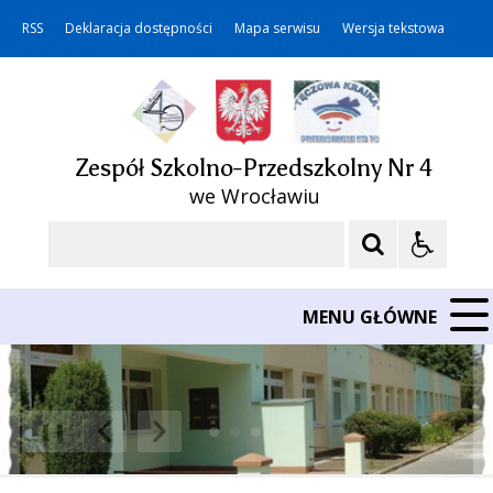
RSS
Deklaracja dostępności
Mapa serwisu
Wersja tekstowa
Zespół Szkolno-Przedszkolny Nr 4
we Wrocławiu
Szukaj
MENU GŁÓWNE
❚❚
Poprzedni Element
Następny Element