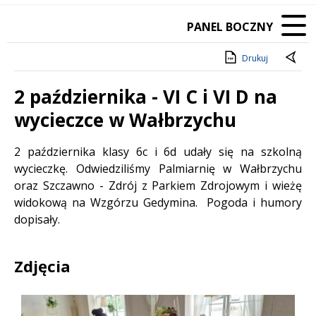
PANEL BOCZNY
Drukuj
2 października - VI C i VI D na
wycieczce w Wałbrzychu
Treść
2 października klasy 6c i 6d udały się na szkolną
wycieczkę. Odwiedziliśmy Palmiarnię w Wałbrzychu
oraz Szczawno - Zdrój z Parkiem Zdrojowym i wieżę
widokową na Wzgórzu Gedymina. Pogoda i humory
dopisały.
Zdjęcia