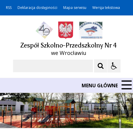
RSS
Deklaracja dostępności
Mapa serwisu
Wersja tekstowa
Zespół Szkolno-Przedszkolny Nr 4
we Wrocławiu
Szukaj
MENU GŁÓWNE
❚❚
Poprzedni Element
Następny Element