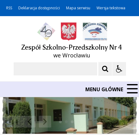
RSS
Deklaracja dostępności
Mapa serwisu
Wersja tekstowa
Zespół Szkolno-Przedszkolny Nr 4
we Wrocławiu
Szukaj
MENU GŁÓWNE
❚❚
Poprzedni Element
Następny Element