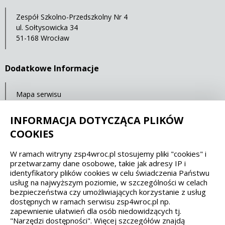
Zespół Szkolno-Przedszkolny Nr 4
ul. Sołtysowicka 34
51-168 Wrocław
Dodatkowe Informacje
Mapa serwisu
Ostatnia aktualizacja: 23.07.2021 11:32
INFORMACJA DOTYCZĄCA PLIKÓW
COOKIES
Spełniamy standardy dostępności oraz W3C
W ramach witryny zsp4wroc.pl stosujemy pliki "cookies" i
przetwarzamy dane osobowe, takie jak adresy IP i
WCAG 2.1
SECTION 508
EAA/EN 301549
identyfikatory plików cookies w celu świadczenia Państwu
usług na najwyższym poziomie, w szczególności w celach
bezpieczeństwa czy umożliwiających korzystanie z usług
IS 5568
dostępnych w ramach serwisu zsp4wroc.pl np.
zapewnienie ułatwień dla osób niedowidzących tj.
"Narzędzi dostępności". Więcej szczegółów znajdą