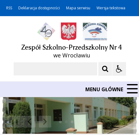
RSS
Deklaracja dostępności
Mapa serwisu
Wersja tekstowa
Zespół Szkolno-Przedszkolny Nr 4
we Wrocławiu
Szukaj
MENU GŁÓWNE
❚❚
Poprzedni Element
Następny Element