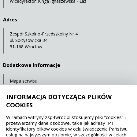
Wicedyrektor: Kinga Ignaszewska - Łaz
Adres
Zespół Szkolno-Przedszkolny Nr 4
ul. Sołtysowicka 34
51-168 Wrocław
Dodatkowe Informacje
Mapa serwisu
Ostatnia aktualizacja: 23.07.2021 11:32
INFORMACJA DOTYCZĄCA PLIKÓW
COOKIES
Spełniamy standardy dostępności oraz W3C
W ramach witryny zsp4wroc.pl stosujemy pliki "cookies" i
przetwarzamy dane osobowe, takie jak adresy IP i
WCAG 2.1
SECTION 508
EAA/EN 301549
identyfikatory plików cookies w celu świadczenia Państwu
usług na najwyższym poziomie, w szczególności w celach