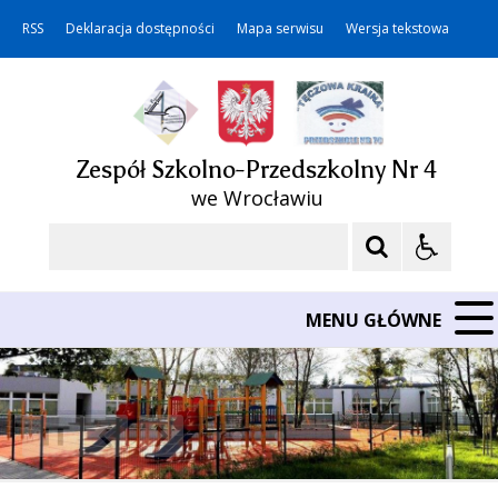
RSS
Deklaracja dostępności
Mapa serwisu
Wersja tekstowa
Zespół Szkolno-Przedszkolny Nr 4
we Wrocławiu
Szukaj
MENU GŁÓWNE
❚❚
Poprzedni Element
Następny Element