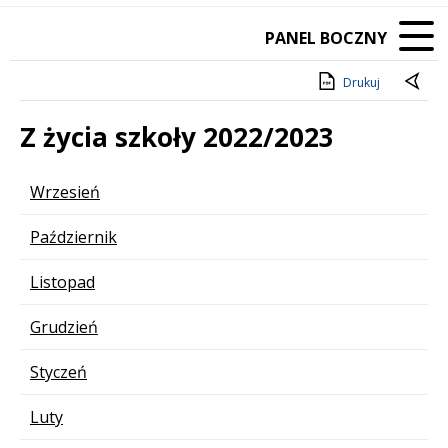
PANEL BOCZNY
Drukuj
Z życia szkoły 2022/2023
Lista stron
Wrzesień
Październik
Listopad
Grudzień
Styczeń
Luty