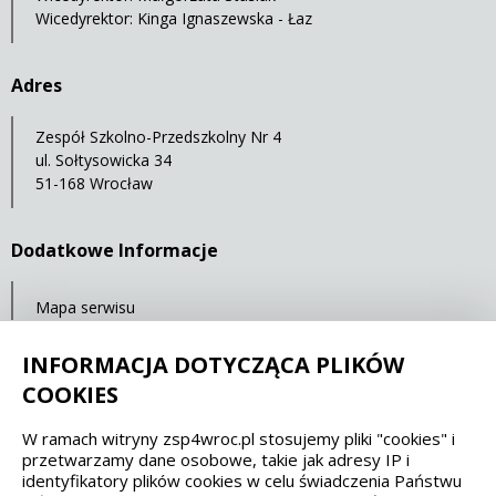
Wicedyrektor: Kinga Ignaszewska - Łaz
Adres
Zespół Szkolno-Przedszkolny Nr 4
ul. Sołtysowicka 34
51-168 Wrocław
Dodatkowe Informacje
Mapa serwisu
Ostatnia aktualizacja: 23.07.2021 11:32
INFORMACJA DOTYCZĄCA PLIKÓW
COOKIES
Spełniamy standardy dostępności oraz W3C
W ramach witryny zsp4wroc.pl stosujemy pliki "cookies" i
przetwarzamy dane osobowe, takie jak adresy IP i
WCAG 2.1
SECTION 508
EAA/EN 301549
identyfikatory plików cookies w celu świadczenia Państwu