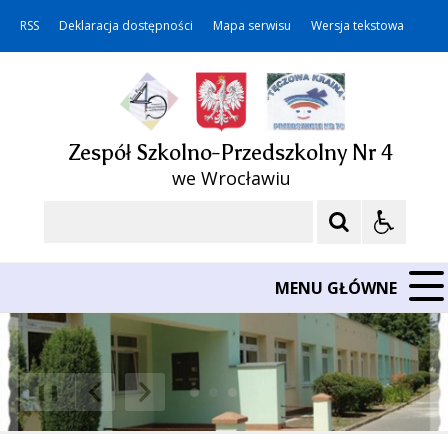
RSS
Deklaracja dostępności
Mapa serwisu
Wersja tekstowa
Zespół Szkolno-Przedszkolny Nr 4
we Wrocławiu
Szukaj
MENU GŁÓWNE
❚❚
Poprzedni Element
Następny Element