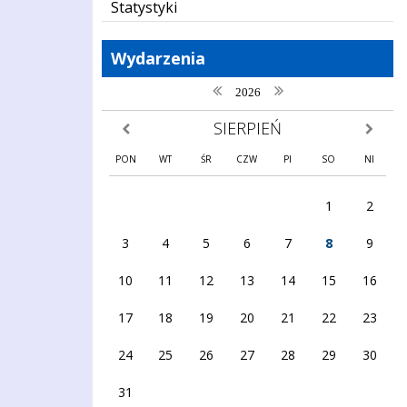
Statystyki
Wydarzenia
poprzedni rok
następny rok
2026
SIERPIEŃ
poprzedni miesiąc
następny
PON
WT
ŚR
CZW
PI
SO
NI
1
2
3
4
5
6
7
8
9
10
11
12
13
14
15
16
17
18
19
20
21
22
23
24
25
26
27
28
29
30
31