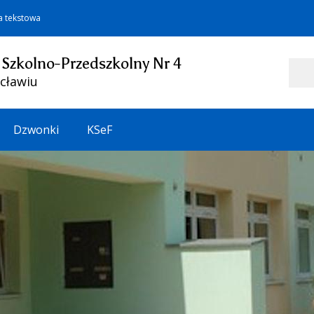
a tekstowa
 Szkolno-Przedszkolny Nr 4
Szukaj
cławiu
Dzwonki
KSeF