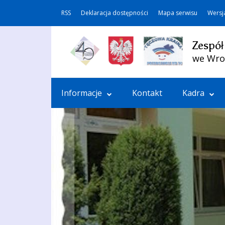
RSS
Deklaracja dostępności
Mapa serwisu
Wersj
Zespół
we Wro
Informacje
Kontakt
Kadra