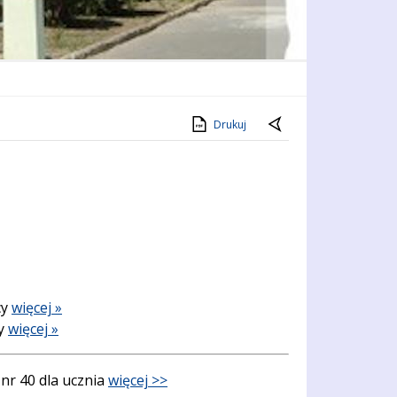
Drukuj
cy
więcej »
cy
więcej »
nr 40 dla ucznia
więcej >>