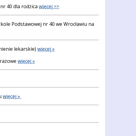
nr 40 dla rodzica
więcej >>
Szkole Podstawowej nr 40 we Wrocławiu na
nienie lekarskie)
więcej »
norazowe
więcej »
ku
więcej »