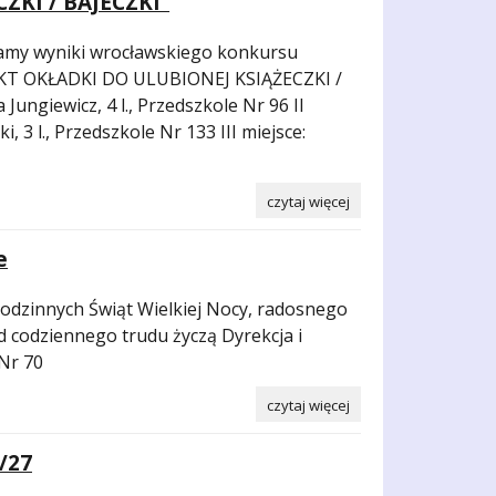
ZKI / BAJECZKI”
zamy wyniki wrocławskiego konkursu
EKT OKŁADKI DO ULUBIONEJ KSIĄŻECZKI /
 Jungiewicz, 4 l., Przedszkole Nr 96 II
, 3 l., Przedszkole Nr 133 III miejsce:
czytaj więcej
e
rodzinnych Świąt Wielkiej Nocy, radosnego
d codziennego trudu życzą Dyrekcja i
Nr 70
czytaj więcej
/27