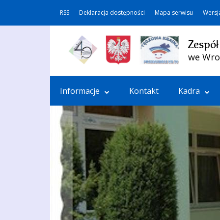
RSS
Deklaracja dostępności
Mapa serwisu
Wersj
Zespół
we Wro
Informacje
Kontakt
Kadra