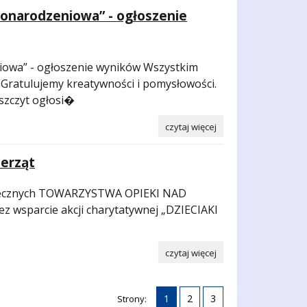
onarodzeniowa” - ogłoszenie
owa” - ogłoszenie wyników Wszystkim
 Gratulujemy kreatywności i pomysłowości.
szczyt ogłosi�
czytaj więcej
ierząt
ecznych TOWARZYSTWA OPIEKI NAD
 wsparcie akcji charytatywnej „DZIECIAKI
czytaj więcej
1
2
3
Strony: