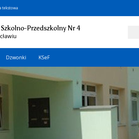
a tekstowa
 Szkolno-Przedszkolny Nr 4
Szukaj
cławiu
Dzwonki
KSeF