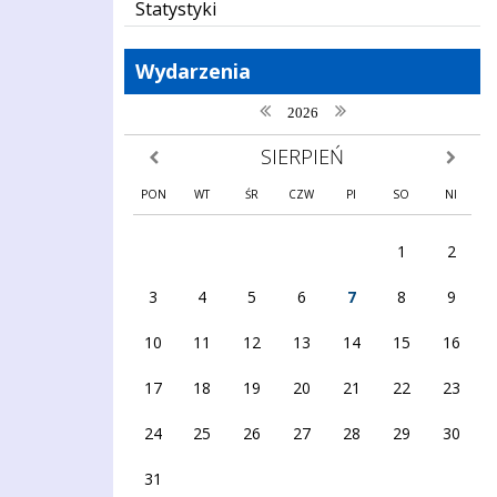
Statystyki
Wydarzenia
poprzedni rok
następny rok
2026
SIERPIEŃ
poprzedni miesiąc
następny
PON
WT
ŚR
CZW
PI
SO
NI
1
2
3
4
5
6
7
8
9
10
11
12
13
14
15
16
17
18
19
20
21
22
23
24
25
26
27
28
29
30
31