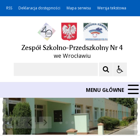
RSS
Deklaracja dostępności
Mapa serwisu
Wersja tekstowa
Zespół Szkolno-Przedszkolny Nr 4
we Wrocławiu
Szukaj
MENU GŁÓWNE
❚❚
Poprzedni Element
Następny Element