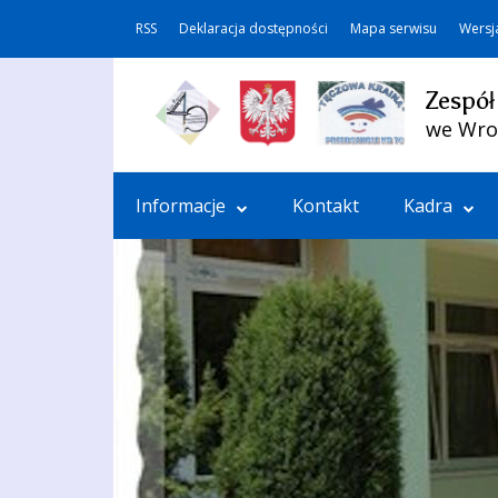
RSS
Deklaracja dostępności
Mapa serwisu
Wersj
Zespół
we Wro
Informacje
Kontakt
Kadra