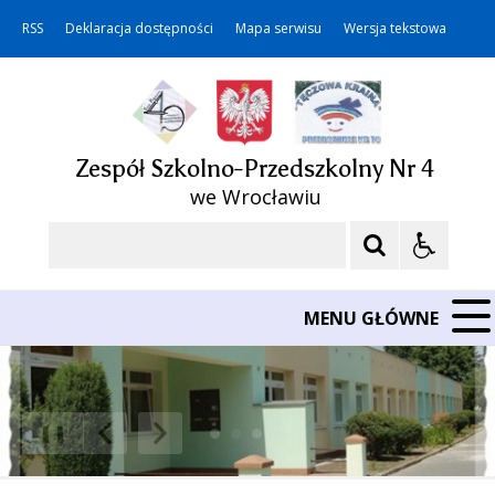
RSS
Deklaracja dostępności
Mapa serwisu
Wersja tekstowa
Zespół Szkolno-Przedszkolny Nr 4
we Wrocławiu
Szukaj
MENU GŁÓWNE
❚❚
Poprzedni Element
Następny Element