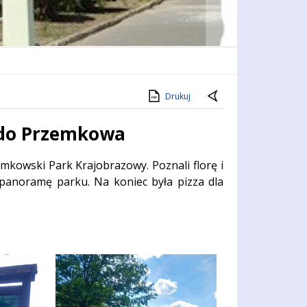
a
Drukuj
c do Przemkowa
zemkowski Park Krajobrazowy. Poznali florę i
 panoramę parku. Na koniec była pizza dla