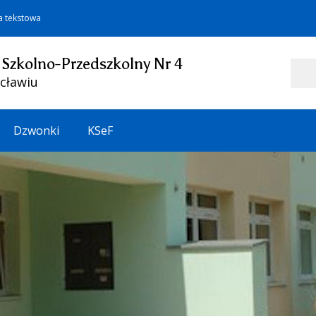
a tekstowa
 Szkolno-Przedszkolny Nr 4
Szukaj
cławiu
Dzwonki
KSeF