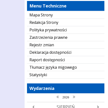
Menu Techniczne
Mapa Strony
Redakcja Strony
Polityka prywatności
Zastrzeżenia prawne
Rejestr zmian
Deklaracja dostępności
Raport dostępności
Tłumacz języka migowego
Statystyki
Wydarzenia
poprzedni rok
następny rok
2026
SIERPIEŃ
poprzedni miesiąc
następny