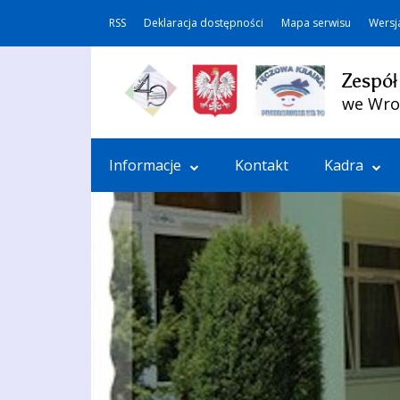
RSS
Deklaracja dostępności
Mapa serwisu
Wersj
Zespół
we Wro
Informacje
Kontakt
Kadra