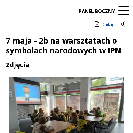
PANEL BOCZNY
Drukuj
7 maja - 2b na warsztatach o
symbolach narodowych w IPN
Treść
Zdjęcia