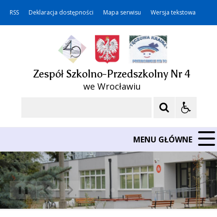
RSS
Deklaracja dostępności
Mapa serwisu
Wersja tekstowa
Zespół Szkolno-Przedszkolny Nr 4
we Wrocławiu
Szukaj
MENU GŁÓWNE
❚❚
Poprzedni Element
Następny Element