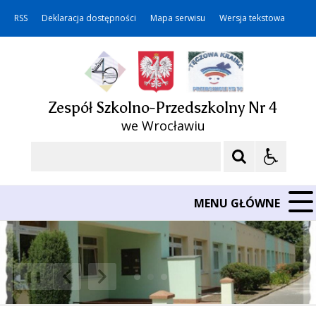
RSS
Deklaracja dostępności
Mapa serwisu
Wersja tekstowa
Zespół Szkolno-Przedszkolny Nr 4
we Wrocławiu
Szukaj
MENU GŁÓWNE
❚❚
Poprzedni Element
Następny Element