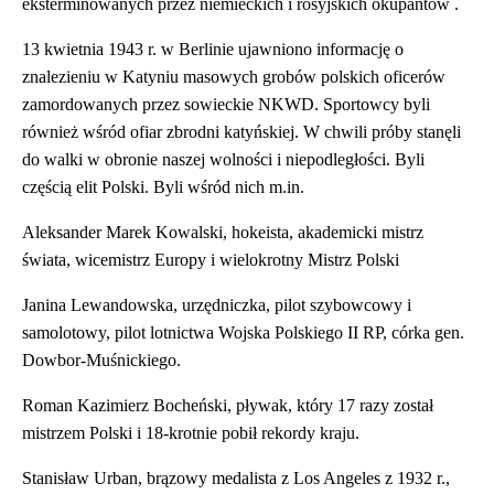
eksterminowanych przez niemieckich i rosyjskich okupantów .
13 kwietnia 1943 r. w Berlinie ujawniono informację o
znalezieniu w Katyniu masowych grobów polskich oficerów
zamordowanych przez sowieckie NKWD. Sportowcy byli
również wśród ofiar zbrodni katyńskiej. W chwili próby stanęli
do walki w obronie naszej wolności i niepodległości. Byli
częścią elit Polski. Byli wśród nich m.in.
Aleksander Marek Kowalski, hokeista, akademicki mistrz
świata, wicemistrz Europy i wielokrotny Mistrz Polski
Janina Lewandowska, urzędniczka, pilot szybowcowy i
samolotowy, pilot lotnictwa Wojska Polskiego II RP, córka gen.
Dowbor-Muśnickiego.
Roman Kazimierz Bocheński, pływak, który 17 razy został
mistrzem Polski i 18-krotnie pobił rekordy kraju.
Stanisław Urban, brązowy medalista z Los Angeles z 1932 r.,