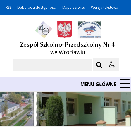
RSS
Deklaracja dostępności
Mapa serwisu
Wersja tekstowa
Zespół Szkolno-Przedszkolny Nr 4
we Wrocławiu
Szukaj
MENU GŁÓWNE
❚❚
Poprzedni Element
Następny Element