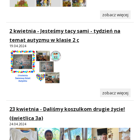
zobacz więcej
2 kwietnia - Jesteśmy tacy sami - tydzień na
temat autyzmu w klasie 2 c
19.04.2024
zobacz więcej
23 kwietnia - Daliśmy koszulkom drugie życie!
(świetlica 3a)
24.04.2024