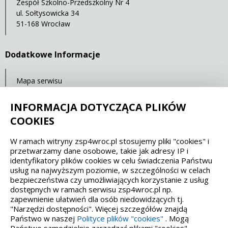
Zespół Szkolno-Przedszkolny Nr 4
ul. Sołtysowicka 34
51-168 Wrocław
Dodatkowe Informacje
Mapa serwisu
Ostatnia aktualizacja: 23.07.2021 11:32
INFORMACJA DOTYCZĄCA PLIKÓW
COOKIES
Spełniamy standardy dostępności oraz W3C
W ramach witryny zsp4wroc.pl stosujemy pliki "cookies" i
przetwarzamy dane osobowe, takie jak adresy IP i
WCAG 2.1
SECTION 508
EAA/EN 301549
identyfikatory plików cookies w celu świadczenia Państwu
usług na najwyższym poziomie, w szczególności w celach
bezpieczeństwa czy umożliwiających korzystanie z usług
IS 5568
dostępnych w ramach serwisu zsp4wroc.pl np.
zapewnienie ułatwień dla osób niedowidzących tj.
"Narzędzi dostępności". Więcej szczegółów znajdą
Państwo w naszej
Polityce plików "cookies"
. Mogą