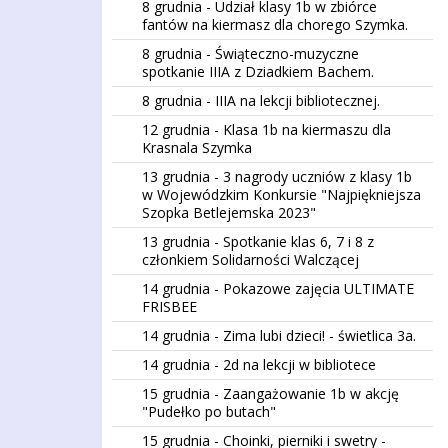
8 grudnia - Udział klasy 1b w zbiórce
fantów na kiermasz dla chorego Szymka.
8 grudnia - Świąteczno-muzyczne
spotkanie IIIA z Dziadkiem Bachem.
8 grudnia - IIIA na lekcji bibliotecznej.
12 grudnia - Klasa 1b na kiermaszu dla
Krasnala Szymka
13 grudnia - 3 nagrody uczniów z klasy 1b
w Wojewódzkim Konkursie "Najpiękniejsza
Szopka Betlejemska 2023"
13 grudnia - Spotkanie klas 6, 7 i 8 z
członkiem Solidarności Walczącej
14 grudnia - Pokazowe zajęcia ULTIMATE
FRISBEE
14 grudnia - Zima lubi dzieci! - świetlica 3a.
14 grudnia - 2d na lekcji w bibliotece
15 grudnia - Zaangażowanie 1b w akcję
"Pudełko po butach"
15 grudnia - Choinki, pierniki i swetry -