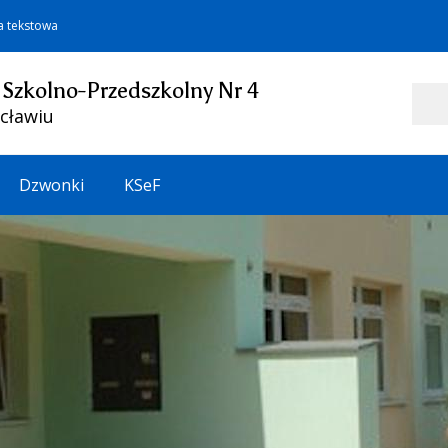
a tekstowa
 Szkolno-Przedszkolny Nr 4
Szukaj
cławiu
Dzwonki
KSeF