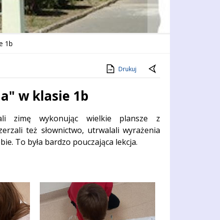
ie 1b
Drukuj
a" w klasie 1b
ali zimę wykonując wielkie plansze z
rzali też słownictwo, utrwalali wyrażenia
ie. To była bardzo pouczająca lekcja.