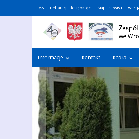
RSS
Deklaracja dostępności
Mapa serwisu
Wersj
Zespół
we Wro
Informacje
Kontakt
Kadra