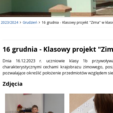
y 2023/2024
Grudzień
16 grudnia - Klasowy projekt "Zima" w klas
16 grudnia - Klasowy projekt "Zim
Treść
Dnia 16.12.2023 r. uczniowie klasy 1b przywoływ
charakterystycznymi cechami krajobrazu zimowego, posze
pozwalające określić położenie przedmiotów względem sieb
Zdjęcia