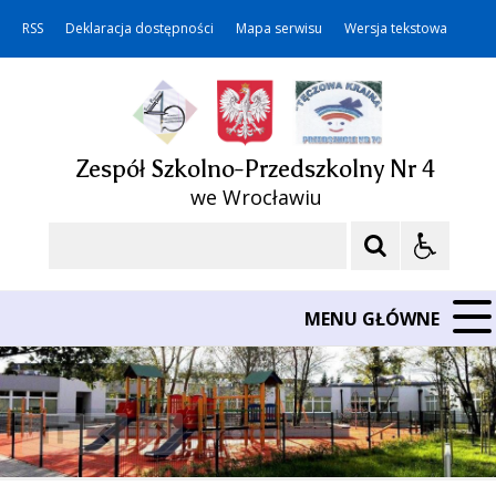
RSS
Deklaracja dostępności
Mapa serwisu
Wersja tekstowa
Zespół Szkolno-Przedszkolny Nr 4
we Wrocławiu
Szukaj
MENU GŁÓWNE
❚❚
Poprzedni Element
Następny Element