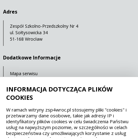
Adres
Zespół Szkolno-Przedszkolny Nr 4
ul. Sołtysowicka 34
51-168 Wrocław
Dodatkowe Informacje
Mapa serwisu
Ostatnia aktualizacja: 23.07.2021 11:32
INFORMACJA DOTYCZĄCA PLIKÓW
COOKIES
Spełniamy standardy dostępności oraz W3C
W ramach witryny zsp4wroc.pl stosujemy pliki "cookies" i
przetwarzamy dane osobowe, takie jak adresy IP i
WCAG 2.1
SECTION 508
EAA/EN 301549
identyfikatory plików cookies w celu świadczenia Państwu
usług na najwyższym poziomie, w szczególności w celach
bezpieczeństwa czy umożliwiających korzystanie z usług
IS 5568