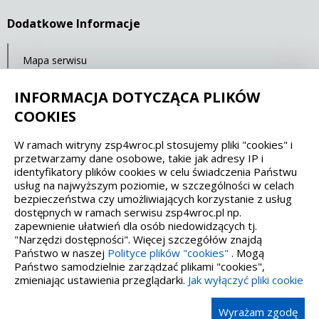
Dodatkowe Informacje
Mapa serwisu
Ostatnia aktualizacja: 23.07.2021 11:32
INFORMACJA DOTYCZĄCA PLIKÓW
COOKIES
Spełniamy standardy dostępności oraz W3C
W ramach witryny zsp4wroc.pl stosujemy pliki "cookies" i
przetwarzamy dane osobowe, takie jak adresy IP i
WCAG 2.1
SECTION 508
EAA/EN 301549
identyfikatory plików cookies w celu świadczenia Państwu
usług na najwyższym poziomie, w szczególności w celach
bezpieczeństwa czy umożliwiających korzystanie z usług
IS 5568
dostępnych w ramach serwisu zsp4wroc.pl np.
zapewnienie ułatwień dla osób niedowidzących tj.
"Narzędzi dostępności". Więcej szczegółów znajdą
Państwo w naszej
Polityce plików "cookies"
. Mogą
Państwo samodzielnie zarządzać plikami "cookies",
zmieniając ustawienia przeglądarki.
Jak wyłączyć pliki cookie
Wykonanie, obsługa, opieka: Interaktywna Polska
Wyrażam zgodę