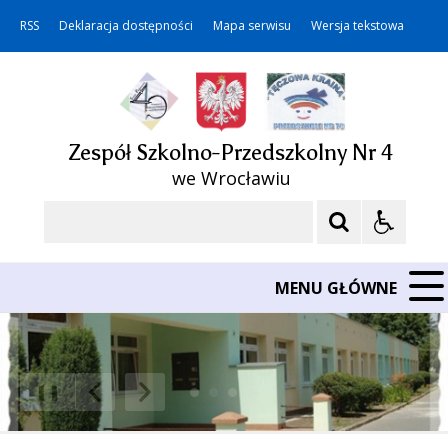
RSS
Deklaracja dostępności
Mapa serwisu
Wersja tekstowa
Zespół Szkolno-Przedszkolny Nr 4
we Wrocławiu
Szukaj
MENU GŁÓWNE
❚❚
Poprzedni Element
Następny Element