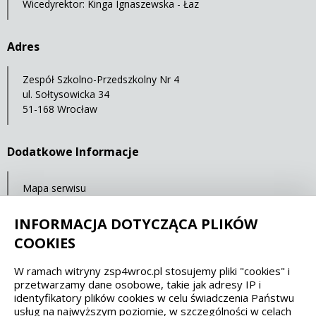
Wicedyrektor: Kinga Ignaszewska - Łaz
Adres
Zespół Szkolno-Przedszkolny Nr 4
ul. Sołtysowicka 34
51-168 Wrocław
Dodatkowe Informacje
Mapa serwisu
Ostatnia aktualizacja: 23.07.2021 11:32
INFORMACJA DOTYCZĄCA PLIKÓW
COOKIES
Spełniamy standardy dostępności oraz W3C
W ramach witryny zsp4wroc.pl stosujemy pliki "cookies" i
przetwarzamy dane osobowe, takie jak adresy IP i
WCAG 2.1
SECTION 508
EAA/EN 301549
identyfikatory plików cookies w celu świadczenia Państwu
usług na najwyższym poziomie, w szczególności w celach