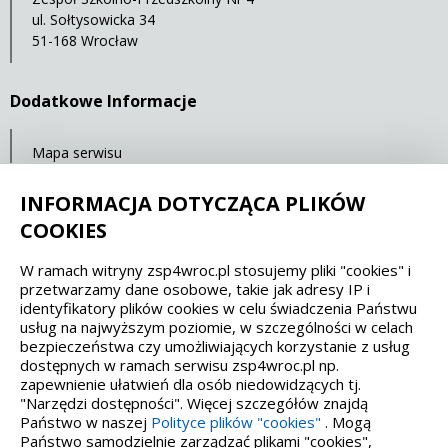
ul. Sołtysowicka 34
51-168 Wrocław
Dodatkowe Informacje
Mapa serwisu
Ostatnia aktualizacja: 23.07.2021 11:32
INFORMACJA DOTYCZĄCA PLIKÓW
COOKIES
Spełniamy standardy dostępności oraz W3C
W ramach witryny zsp4wroc.pl stosujemy pliki "cookies" i
przetwarzamy dane osobowe, takie jak adresy IP i
WCAG 2.1
SECTION 508
EAA/EN 301549
identyfikatory plików cookies w celu świadczenia Państwu
usług na najwyższym poziomie, w szczególności w celach
bezpieczeństwa czy umożliwiających korzystanie z usług
IS 5568
dostępnych w ramach serwisu zsp4wroc.pl np.
zapewnienie ułatwień dla osób niedowidzących tj.
"Narzędzi dostępności". Więcej szczegółów znajdą
Państwo w naszej
Polityce plików "cookies"
. Mogą
Państwo samodzielnie zarządzać plikami "cookies",