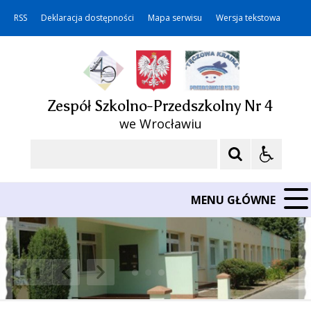
RSS
Deklaracja dostępności
Mapa serwisu
Wersja tekstowa
Zespół Szkolno-Przedszkolny Nr 4
we Wrocławiu
Szukaj
MENU GŁÓWNE
❚❚
Poprzedni Element
Następny Element