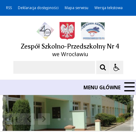
RSS
Deklaracja dostępności
Mapa serwisu
Wersja tekstowa
Zespół Szkolno-Przedszkolny Nr 4
we Wrocławiu
Szukaj
MENU GŁÓWNE
❚❚
Poprzedni Element
Następny Element