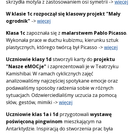
skrzydła motyla z zastosowaniem osi symetrii ->
więcej
W klasie 1c rozpoczął się klasowy projekt "Mały
ogrodnik"
->
więcej
Klasa 1c
zapoznała się z
malarstwem Pablo Picasso
.
Wykonała prace w duchu kubizmu, kierunku sztuk
plastycznych, którego twórcą był Picasso ->
więcej
Uczniowie klasy 1d
stworzyli karty do
projektu
"Nasze eMOCje"
i zaprezentowali je w Teatrzyku
Kamishibai. W ramach cyklicznych zajęć
analizowaliśmy najczęściej spotykane emocje oraz
podawaliśmy sposoby radzenia sobie w różnych
sytuacjach. Odzwierciedlaliśmy uczucia za pomocą
słów, gestów, mimiki ->
więcej
Uczniowie klas 1a i 1d
przygotowali
wystawę
poświęconą pingwinom
mieszkającym na
Antarktydzie. Inspiracją do stworzenia prac była