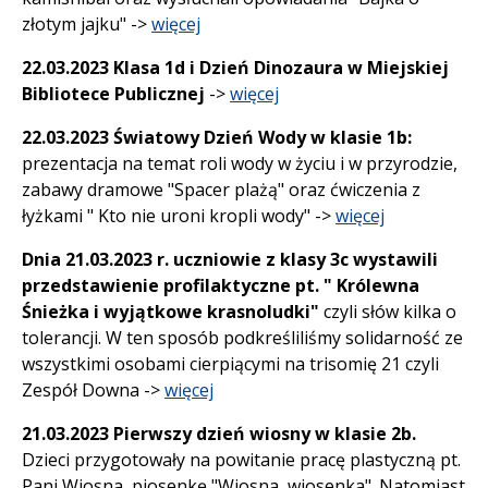
złotym jajku" ->
więcej
22.03.2023 Klasa 1d i Dzień Dinozaura w Miejskiej
Bibliotece Publicznej
->
więcej
22.03.2023 Światowy Dzień Wody w klasie 1b:
prezentacja na temat roli wody w życiu i w przyrodzie,
zabawy dramowe "Spacer plażą" oraz ćwiczenia z
łyżkami " Kto nie uroni kropli wody" ->
więcej
Dnia 21.03.2023 r. uczniowie z klasy 3c wystawili
przedstawienie profilaktyczne pt. " Królewna
Śnieżka i wyjątkowe krasnoludki"
czyli słów kilka o
tolerancji. W ten sposób podkreśliliśmy solidarność ze
wszystkimi osobami cierpiącymi na trisomię 21 czyli
Zespół Downa ->
więcej
21.03.2023 Pierwszy dzień wiosny w klasie 2b.
Dzieci przygotowały na powitanie pracę plastyczną pt.
Pani Wiosna, piosenkę "Wiosna, wiosenka". Natomiast