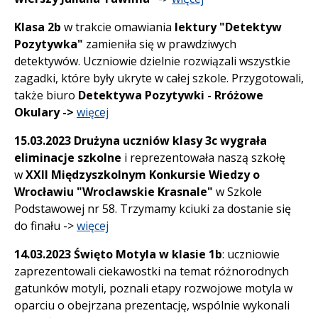
Klasa 2b
w trakcie omawiania
lektury "Detektyw
Pozytywka"
zamieniła się w prawdziwych
detektywów. Uczniowie dzielnie rozwiązali wszystkie
zagadki, które były ukryte w całej szkole. Przygotowali,
także biuro
Detektywa Pozytywki - Rróżowe
Okulary ->
więcej
15.03.2023 Drużyna uczniów klasy 3c
wygrała
eliminacje szkolne
i reprezentowała naszą szkołę
w
XXII Międzyszkolnym Konkursie Wiedzy o
Wrocławiu "Wroclawskie Krasnale"
w Szkole
Podstawowej nr 58. Trzymamy kciuki za dostanie się
do finału ->
więcej
14.03.2023 Święto Motyla w klasie 1b
: uczniowie
zaprezentowali ciekawostki na temat różnorodnych
gatunków motyli, poznali etapy rozwojowe motyla w
oparciu o obejrzana prezentację, wspólnie wykonali