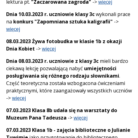
lektura pt.
"Zaczarowana zagroda"
->
więcej
Dnia 10.03.2023 r. uczniowie klasy 3c
wykonali prace
na
konkurs "Zapomniana sztuka kaligrafii"
->
więcej
08.03.2023 Żywa fotobudka w klasie 1b z okazji
Dnia Kobiet
->
więcej
Dnia 08.03.2023 r. uczniowie z klasy 3c
mieli bardzo
ciekawą lekcję pozwalającą nabyć
umiejętności
posługiwania się różnego rodzaju słownikami
.
Część teoretyczna została wzbogacona ćwiczeniami
praktycznymi, które zaangażowały wszystkich uczniów
->
więcej
07.03.2023 Klasa 8b udała się na warsztaty do
Muzeum Pana Tadeusza
->
więcej
07.03.2023 Klasa 1b - zajęcia biblioteczne o Julianie
Tuwimie
jako przygotowanie do bibliotecznego