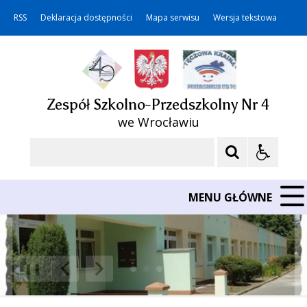
RSS
Deklaracja dostępności
Mapa serwisu
Wersja tekstowa
Zespół Szkolno-Przedszkolny Nr 4
we Wrocławiu
Szukaj
MENU GŁÓWNE
❚❚
Poprzedni Element
Następny Element