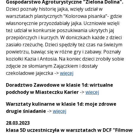
Gospodarstwo Agroturystyczne "Zielona Dolina".
Dzieci poznały historię jajka, wzięły udział w
warsztatach plastycznych "Kolorowa pisanka"- gdzie
własnoręcznie przyozdabiały jajka. Uczniowie wzięli
też udział w konkursie poszukiwania ukrytych jaj
przepiórczych i kurzych. W doniczkach każde z dzieci
zasiało rzeżuchę. Dzieci spędziły też czas na świeżym
powietrzu, bawiąc się w różne gry i zabawy. Poznały
koziołki Kazia i Antosia. Na koniec dzieci zrobiły sobie
zdjęcie ze słomianym Zajączkiem i dostały
czekoladowe jajeczka ->
więcej
Doradztwo Zawodowe w klasie 1d: wirtualne
podchody w Miasteczku Karier
->
więcej
Warsztaty kulinarne w klasie 1d: moje zdrowe
drugie śniadanie
->
więcej
28.03.2023
klasa 5D uczestniczyła w warsztatach w DCF "Filmo