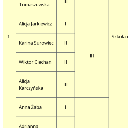
III
Tomaszewska
Alicja Jarkiewicz
I
1.
Szkoła
Karina Surowiec
II
III
Wiktor Ciechan
II
Alicja
III
Karczyńska
Anna Żaba
I
Adrianna