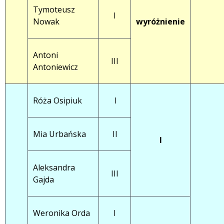
Tymoteusz
I
Nowak
wyróżnienie
Antoni
III
Antoniewicz
Róża Osipiuk
I
Mia Urbańska
II
I
Aleksandra
III
Gajda
Weronika Orda
I