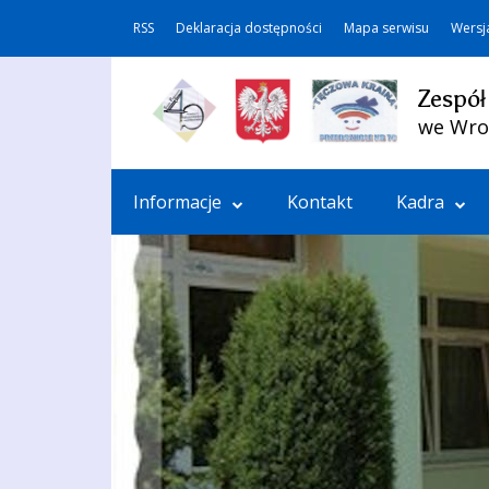
RSS
Deklaracja dostępności
Mapa serwisu
Wersj
Zespół
we Wro
Informacje
Kontakt
Kadra