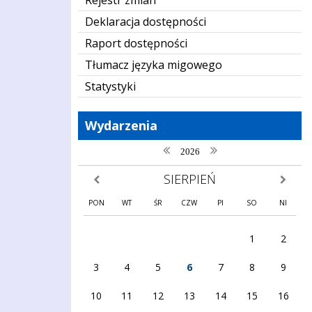
Deklaracja dostępności
Raport dostępności
Tłumacz języka migowego
Statystyki
Wydarzenia
poprzedni rok
następny rok
2026
SIERPIEŃ
poprzedni miesiąc
następny
PON
WT
ŚR
CZW
PI
SO
NI
1
2
3
4
5
6
7
8
9
10
11
12
13
14
15
16