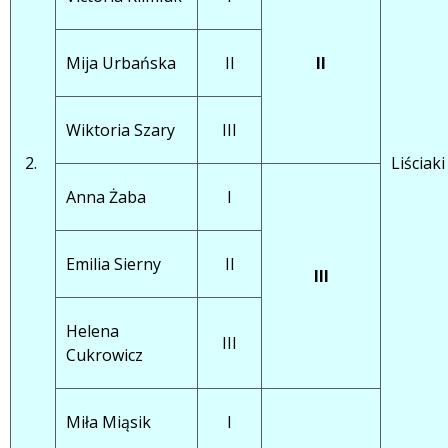
Mija Urbańska
II
II
Wiktoria Szary
III
2.
Liściaki
Anna Żaba
I
 miesiąc
Emilia Sierny
II
III
Helena
III
Cukrowicz
Miła Miąsik
I