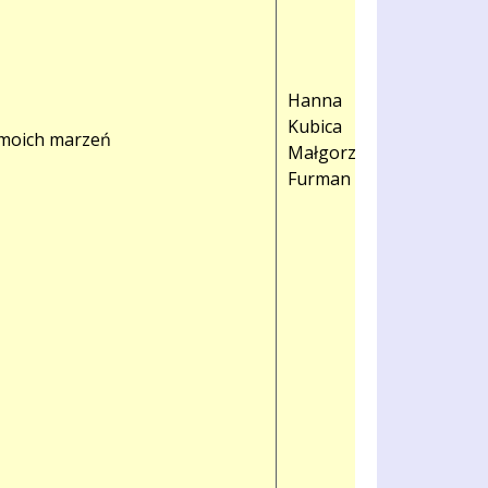
Hanna
Kubica
 moich marzeń
Małgorzata
Furman