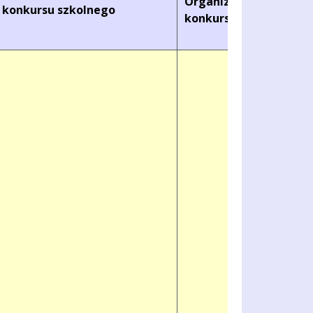
Organizator
konkursu szkolnego
konkursu