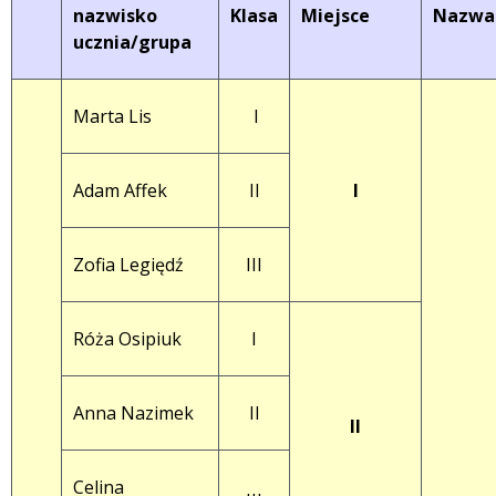
nazwisko
Klasa
Miejsce
Nazwa 
ucznia/grupa
Marta Lis
I
Adam Affek
II
I
Zofia Legiędź
III
Róża Osipiuk
I
Anna Nazimek
II
II
Celina