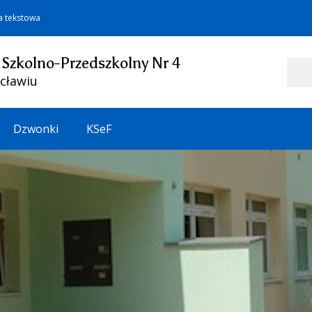
a tekstowa
 Szkolno-Przedszkolny Nr 4
Szukaj
cławiu
Dzwonki
KSeF