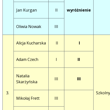
Jan Kurgan
II
wyróżnienie
Oliwia Nowak
III
Alicja Kucharska
II
I
Adam Czech
I
II
Natalia
III
III
Skarżyńska
3.
Szkolny
Mikołaj Frett
III