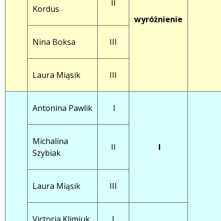
II
Kordus
wyróżnienie
Nina Boksa
III
Laura Miąsik
III
Antonina Pawlik
I
Michalina
II
I
Szybiak
Laura Miąsik
III
Victoria Klimiuk
I