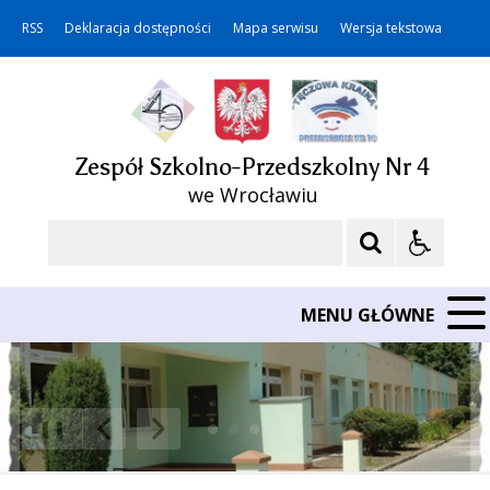
RSS
Deklaracja dostępności
Mapa serwisu
Wersja tekstowa
Zespół Szkolno-Przedszkolny Nr 4
we Wrocławiu
Szukaj
MENU GŁÓWNE
❚❚
Poprzedni Element
Następny Element