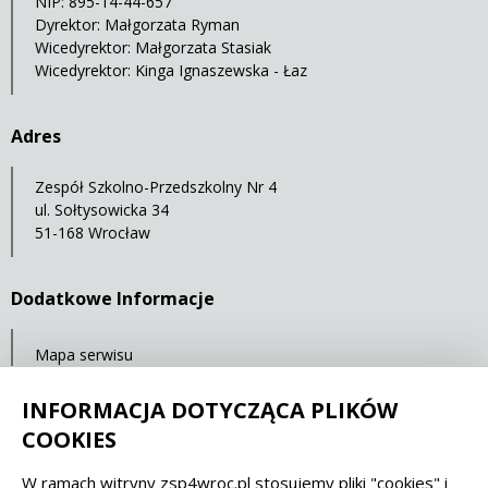
NIP: 895-14-44-657
Dyrektor: Małgorzata Ryman
Wicedyrektor: Małgorzata Stasiak
Wicedyrektor: Kinga Ignaszewska - Łaz
Adres
Zespół Szkolno-Przedszkolny Nr 4
ul. Sołtysowicka 34
51-168 Wrocław
Dodatkowe Informacje
Mapa serwisu
Ostatnia aktualizacja: 23.07.2021 11:32
INFORMACJA DOTYCZĄCA PLIKÓW
COOKIES
Spełniamy standardy dostępności oraz W3C
W ramach witryny zsp4wroc.pl stosujemy pliki "cookies" i