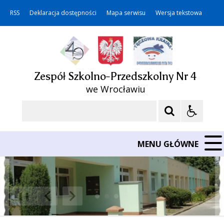
RSS
Deklaracja dostępności
Mapa serwisu
Wersja tekstowa
Zespół Szkolno-Przedszkolny Nr 4
we Wrocławiu
Szukaj
MENU GŁÓWNE
❚❚
Poprzedni Element
Następny Element